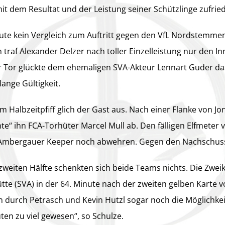
mit dem Resultat und der Leistung seiner Schützlinge zufrie
ute kein Vergleich zum Auftritt gegen den VfL Nordstemmen
 traf Alexander Delzer nach toller Einzelleistung nur den I
r Tor glückte dem ehemaligen SVA-Akteur Lennart Guder das
lange Gültigkeit.
 Halbzeitpfiff glich der Gast aus. Nach einer Flanke von J
te“ ihn FCA-Torhüter Marcel Mull ab. Den fälligen Elfmeter
Ambergauer Keeper noch abwehren. Gegen den Nachschuss
zweiten Hälfte schenkten sich beide Teams nichts. Die Zwei
te (SVA) in der 64. Minute nach der zweiten gelben Karte v
 durch Petrasch und Kevin Hutzl sogar noch die Möglichke
en zu viel gewesen“, so Schulze.