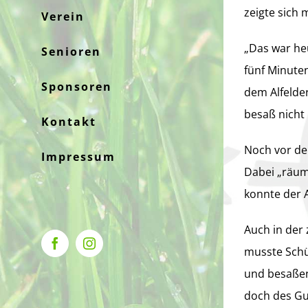
zeigte sich 
Verein
„Das war he
Senioren
fünf Minuten
Sponsoren
dem Alfelde
besaß nicht 
Kontakt
Noch vor dem
Impressum
Dabei „räum
konnte der 
Auch in der 
Facebook
Instagram
musste Schüt
und besaßen
doch des Gut