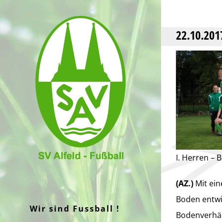
Zum
Inhalt
22.10.201
springen
I. Herren – 
(AZ.)
Mit ein
Boden entwic
Wir sind Fussball !
Bodenverhält