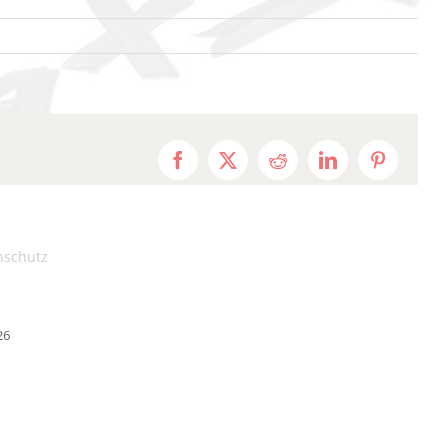
Facebook
X
Reddit
LinkedIn
Pinterest
nschutz
26