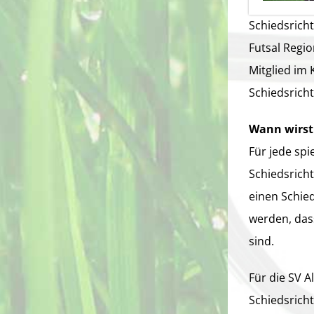
Schiedsricht
Futsal Regio
Mitglied im 
Schiedsrich
Wann wirst 
Für jede spi
Schiedsrich
einen Schied
werden, das
sind.
Für die SV A
Schiedsrich