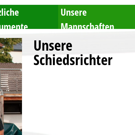
liche
Unsere
umente
Mannschaften
Unsere
Schiedsrichter