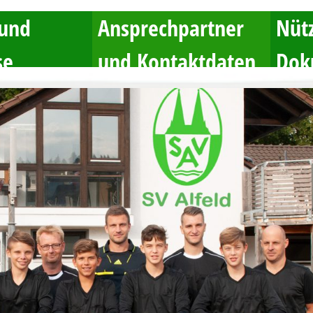
 und
Ansprechpartner
Nütz
se
und Kontaktdaten
Dok