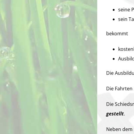
seine 
sein T
bekommt
kostenl
Ausbil
Die Ausbild
Die Fahrten
Die Schieds
gestellt
.
Neben dem 