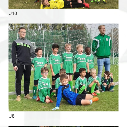
U10
U8