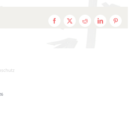
Facebook
X
Reddit
LinkedIn
Pinterest
nschutz
26