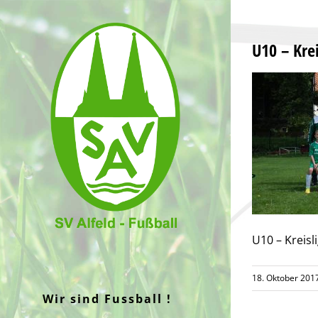
Zum
Inhalt
U10 – Kre
springen
U10 – Kreisl
18. Oktober 201
Wir sind Fussball !