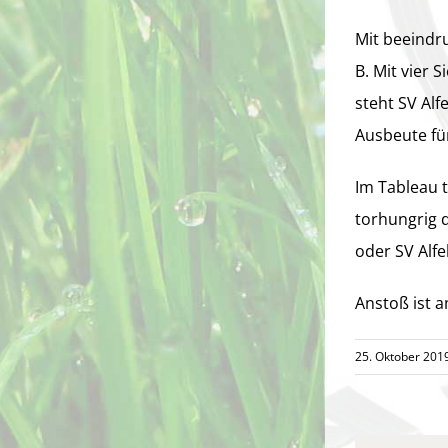
Mit beeindr
B. Mit vier 
steht SV Alf
Ausbeute fü
Im Tableau 
torhungrig 
oder SV Alf
Anstoß ist 
25. Oktober 201