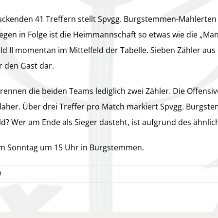
uckenden 41 Treffern stellt Spvgg. Burgstemmen-Mahlerten d
Siegen in Folge ist die Heimmannschaft so etwas wie die „Ma
eld II momentan im Mittelfeld der Tabelle. Sieben Zähler au
r den Gast dar.
trennen die beiden Teams lediglich zwei Zähler. Die Offe
daher. Über drei Treffer pro Match markiert Spvgg. Burg
eld? Wer am Ende als Sieger dasteht, ist aufgrund des ähn
am Sonntag um 15 Uhr in Burgstemmen.
9