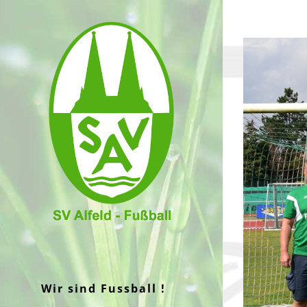
Zum
Inhalt
Zeige
springen
grösseres
Bild
Wir sind Fussball !