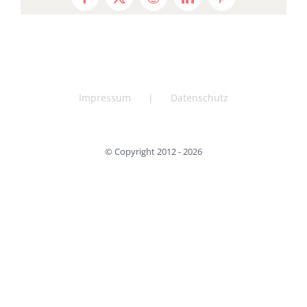
Facebook
X
Reddit
LinkedIn
Pinterest
Impressum
Datenschutz
© Copyright 2012 -
2026