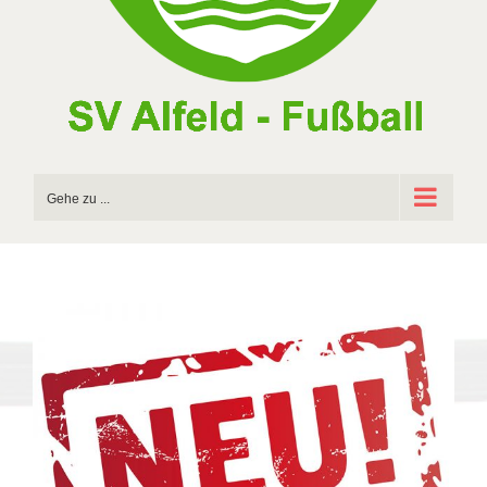
Gehe zu ...
Zeige
grösseres
Bild