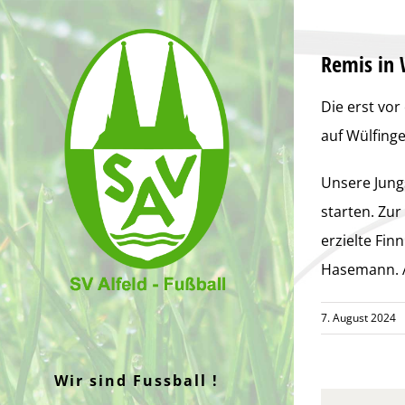
Zum
Inhalt
Remis in 
springen
Die erst vo
auf Wülfinge
Unsere Jung
starten. Zu
erzielte Fin
Hasemann. A
7. August 2024
Wir sind Fussball !