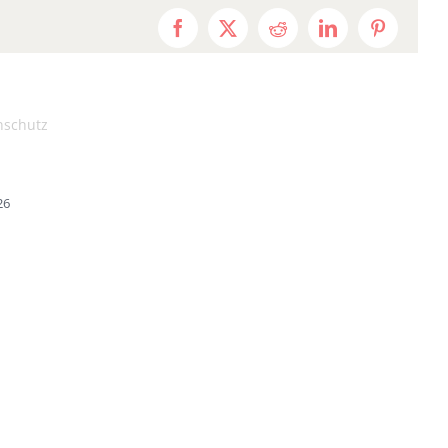
Facebook
X
Reddit
LinkedIn
Pinterest
nschutz
26