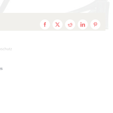
Facebook
X
Reddit
LinkedIn
Pinterest
nschutz
26